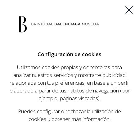
ES
EU
FR
EN
Configuración de cookies
COMPRAR ENTRADAS
Utilizamos cookies propias y de terceros para
analizar nuestros servicios y mostrarte publicidad
relacionada con tus preferencias, en base a un perfil
AGENDA
elaborado a partir de tus hábitos de navegación (por
AGENDA
ejemplo, páginas visitadas).
El Museo Cristóbal Balenciaga tiene como
Puedes configurar o rechazar la utilización de
objetivo dar a conocer la vida y obra del
cookies u obtener más información.
prestigioso modista, su relevancia en la historia
de la moda, y la contemporaneidad de su