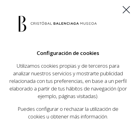
ES
EU
FR
EN
Configuración de cookies
COMPRAR ENTRADAS
Utilizamos cookies propias y de terceros para
analizar nuestros servicios y mostrarte publicidad
relacionada con tus preferencias, en base a un perfil
AGENDA
elaborado a partir de tus hábitos de navegación (por
AGENDA
ejemplo, páginas visitadas).
El Museo Cristóbal Balenciaga tiene como
Puedes configurar o rechazar la utilización de
objetivo dar a conocer la vida y obra del
cookies u obtener más información.
prestigioso modista, su relevancia en la historia
de la moda, y la contemporaneidad de su