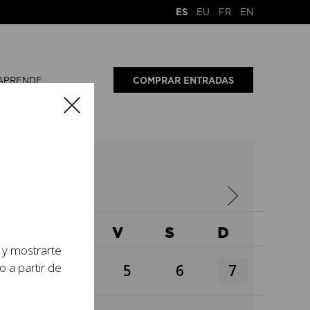
ES
EU
FR
EN
APRENDE
COMPRAR ENTRADAS
6
X
J
V
S
D
s y mostrarte
o a partir de
3
4
5
6
7