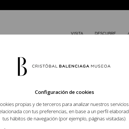
VISITA
DESCUBRE
JUNIO
202
Configuración de cookies
L
M
ookies propias y de terceros para analizar nuestros servicio
 objetivo dar a
elacionada con tus preferencias, en base a un perfil elaborad
1
2
dista, su relevancia
tus hábitos de navegación (por ejemplo, páginas visitadas).
raneidad de su legado.