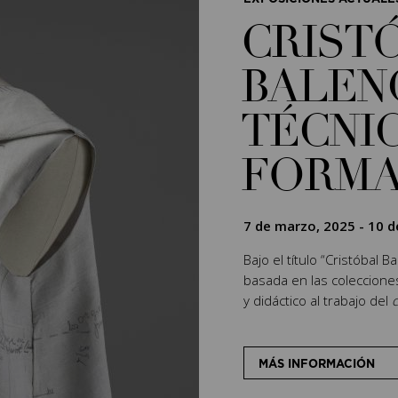
CRIST
BALEN
TÉCNIC
FORM
7 de marzo, 2025
-
10 d
Bajo el título “Cristóbal 
basada en las coleccion
y didáctico al trabajo del
c
MÁS INFORMACIÓN