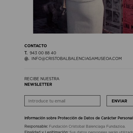
CONTACTO
T.
943 00 88 40
@.
INFO@CRISTOBALBALENCIAGAMUSEOA.COM
RECIBE NUESTRA
NEWSLETTER
ENVIAR
Información sobre Protección de Datos de Carácter Personal
Responsable:
Fundación Cristobal Balenciaga Fundazioa.
Finalidad y Legitimación:
Sus datos personales serán utilizad