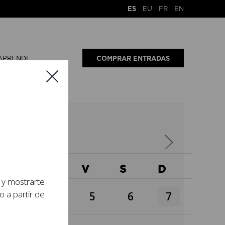
ES
EU
FR
EN
APRENDE
COMPRAR ENTRADAS
6
X
J
V
S
D
s y mostrarte
o a partir de
3
4
5
6
7