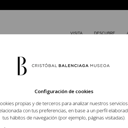
VISITA
DESCUBRE
JUNIO
202
Configuración de cookies
L
M
ookies propias y de terceros para analizar nuestros servicio
 objetivo dar a
elacionada con tus preferencias, en base a un perfil elaborad
1
2
dista, su relevancia
tus hábitos de navegación (por ejemplo, páginas visitadas).
raneidad de su legado.