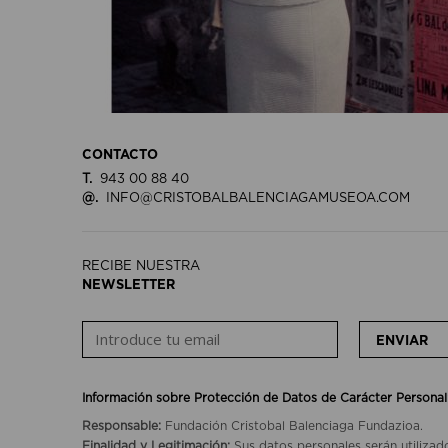
CONTACTO
T.
943 00 88 40
@.
INFO@CRISTOBALBALENCIAGAMUSEOA.COM
RECIBE NUESTRA
NEWSLETTER
ENVIAR
Información sobre Protección de Datos de Carácter Personal
Responsable:
Fundación Cristobal Balenciaga Fundazioa.
Finalidad y Legitimación:
Sus datos personales serán utilizad