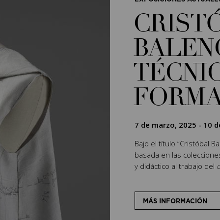
CRIST
BALEN
TÉCNIC
FORM
7 de marzo, 2025
-
10 d
Bajo el título “Cristóbal 
basada en las coleccion
y didáctico al trabajo del
c
MÁS INFORMACIÓN