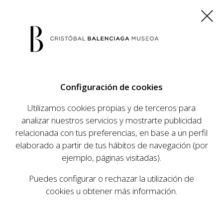
ES
EU
FR
EN
Configuración de cookies
COMPRAR ENTRADAS
Utilizamos cookies propias y de terceros para
analizar nuestros servicios y mostrarte publicidad
relacionada con tus preferencias, en base a un perfil
AGENDA
elaborado a partir de tus hábitos de navegación (por
AGENDA
ejemplo, páginas visitadas).
El Museo Cristóbal Balenciaga tiene como
Puedes configurar o rechazar la utilización de
objetivo dar a conocer la vida y obra del
cookies u obtener más información.
prestigioso modista, su relevancia en la historia
de la moda, y la contemporaneidad de su