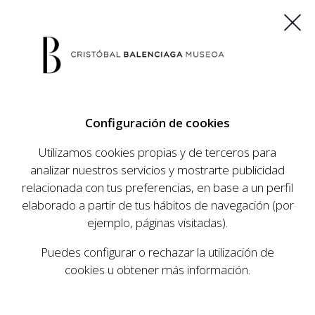
ES
EU
FR
EN
Configuración de cookies
COMPRAR ENTRADAS
Utilizamos cookies propias y de terceros para
analizar nuestros servicios y mostrarte publicidad
relacionada con tus preferencias, en base a un perfil
AGENDA
elaborado a partir de tus hábitos de navegación (por
AGENDA
ejemplo, páginas visitadas).
El Museo Cristóbal Balenciaga tiene como
Puedes configurar o rechazar la utilización de
objetivo dar a conocer la vida y obra del
cookies u obtener más información.
prestigioso modista, su relevancia en la historia
de la moda, y la contemporaneidad de su