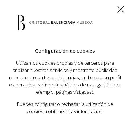
ES
EU
FR
EN
Configuración de cookies
COMPRAR ENTRADAS
Utilizamos cookies propias y de terceros para
analizar nuestros servicios y mostrarte publicidad
relacionada con tus preferencias, en base a un perfil
AGENDA
elaborado a partir de tus hábitos de navegación (por
AGENDA
ejemplo, páginas visitadas).
El Museo Cristóbal Balenciaga tiene como
Puedes configurar o rechazar la utilización de
objetivo dar a conocer la vida y obra del
cookies u obtener más información.
prestigioso modista, su relevancia en la historia
de la moda, y la contemporaneidad de su