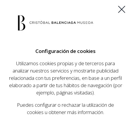
ES
EU
FR
EN
Configuración de cookies
COMPRAR ENTRADAS
Utilizamos cookies propias y de terceros para
analizar nuestros servicios y mostrarte publicidad
relacionada con tus preferencias, en base a un perfil
AGENDA
elaborado a partir de tus hábitos de navegación (por
AGENDA
ejemplo, páginas visitadas).
El Museo Cristóbal Balenciaga tiene como
Puedes configurar o rechazar la utilización de
objetivo dar a conocer la vida y obra del
cookies u obtener más información.
prestigioso modista, su relevancia en la historia
de la moda, y la contemporaneidad de su