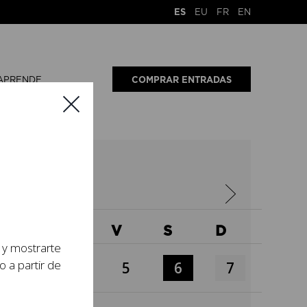
ES
EU
FR
EN
APRENDE
COMPRAR ENTRADAS
6
X
J
V
S
D
s y mostrarte
o a partir de
3
4
5
6
7