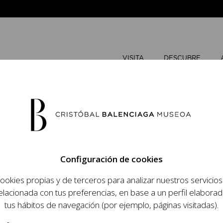
VISITA
DESCUBRE
JUNIO
202
Configuración de cookies
L
M
ookies propias y de terceros para analizar nuestros servicio
 objetivo dar a
elacionada con tus preferencias, en base a un perfil elaborad
1
2
dista, su relevancia
tus hábitos de navegación (por ejemplo, páginas visitadas).
raneidad de su legado.