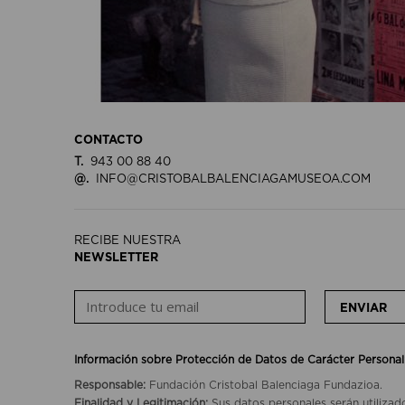
CONTACTO
T.
943 00 88 40
@.
INFO@CRISTOBALBALENCIAGAMUSEOA.COM
RECIBE NUESTRA
NEWSLETTER
ENVIAR
Información sobre Protección de Datos de Carácter Personal
Responsable:
Fundación Cristobal Balenciaga Fundazioa.
Finalidad y Legitimación:
Sus datos personales serán utilizad