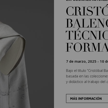
CRIST
BALEN
TÉCNIC
FORM
7 de marzo, 2025
-
10 d
Bajo el título “Cristóbal 
basada en las coleccion
y didáctico al trabajo del
c
MÁS INFORMACIÓN