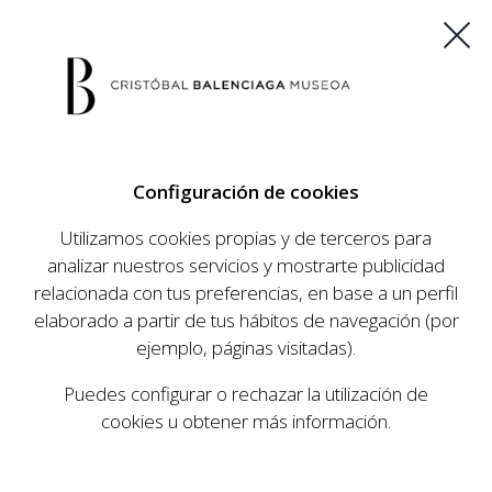
ES
EU
FR
EN
Configuración de cookies
COMPRAR ENTRADAS
Utilizamos cookies propias y de terceros para
analizar nuestros servicios y mostrarte publicidad
relacionada con tus preferencias, en base a un perfil
AGENDA
elaborado a partir de tus hábitos de navegación (por
AGENDA
ejemplo, páginas visitadas).
El Museo Cristóbal Balenciaga tiene como
Puedes configurar o rechazar la utilización de
objetivo dar a conocer la vida y obra del
cookies u obtener más información.
prestigioso modista, su relevancia en la historia
de la moda, y la contemporaneidad de su