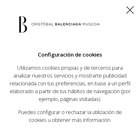
ES
EU
FR
EN
Configuración de cookies
COMPRAR ENTRADAS
Utilizamos cookies propias y de terceros para
analizar nuestros servicios y mostrarte publicidad
relacionada con tus preferencias, en base a un perfil
AGENDA
elaborado a partir de tus hábitos de navegación (por
AGENDA
ejemplo, páginas visitadas).
El Museo Cristóbal Balenciaga tiene como
Puedes configurar o rechazar la utilización de
objetivo dar a conocer la vida y obra del
cookies u obtener más información.
prestigioso modista, su relevancia en la historia
de la moda, y la contemporaneidad de su