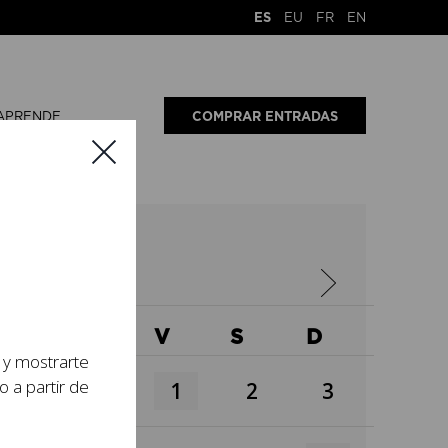
ES
EU
FR
EN
APRENDE
COMPRAR ENTRADAS
6
X
J
V
S
D
s y mostrarte
o a partir de
1
2
3