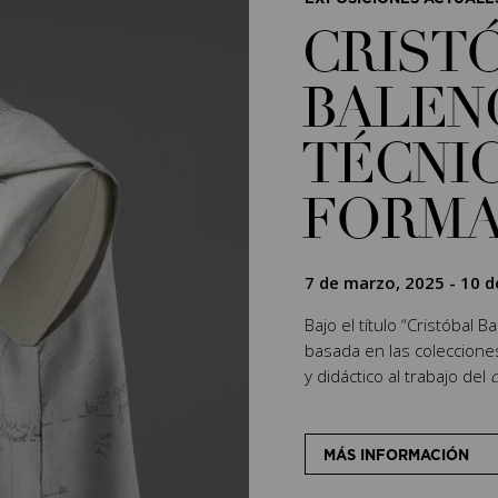
CRIST
BALEN
TÉCNIC
FORM
7 de marzo, 2025
-
10 d
Bajo el título “Cristóbal 
basada en las coleccion
y didáctico al trabajo del
c
MÁS INFORMACIÓN