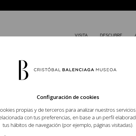
VISITA
DESCUBRE
MAYO
202
Configuración de cookies
L
M
ookies propias y de terceros para analizar nuestros servicio
 objetivo dar a
elacionada con tus preferencias, en base a un perfil elaborad
dista, su relevancia
tus hábitos de navegación (por ejemplo, páginas visitadas).
raneidad de su legado.