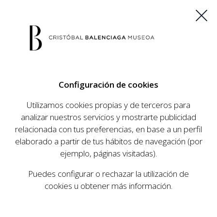
ES
EU
FR
EN
Configuración de cookies
COMPRAR ENTRADAS
Utilizamos cookies propias y de terceros para
analizar nuestros servicios y mostrarte publicidad
relacionada con tus preferencias, en base a un perfil
AGENDA
elaborado a partir de tus hábitos de navegación (por
AGENDA
ejemplo, páginas visitadas).
El Museo Cristóbal Balenciaga tiene como
Puedes configurar o rechazar la utilización de
objetivo dar a conocer la vida y obra del
cookies u obtener más información.
prestigioso modista, su relevancia en la historia
de la moda, y la contemporaneidad de su