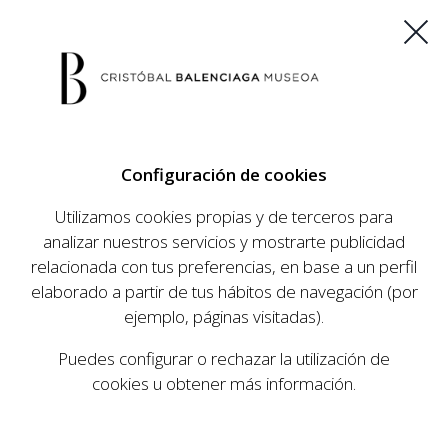
ES
EU
FR
EN
Configuración de cookies
COMPRAR ENTRADAS
Utilizamos cookies propias y de terceros para
analizar nuestros servicios y mostrarte publicidad
relacionada con tus preferencias, en base a un perfil
AGENDA
elaborado a partir de tus hábitos de navegación (por
AGENDA
ejemplo, páginas visitadas).
El Museo Cristóbal Balenciaga tiene como
Puedes configurar o rechazar la utilización de
objetivo dar a conocer la vida y obra del
cookies u obtener más información.
prestigioso modista, su relevancia en la historia
de la moda, y la contemporaneidad de su