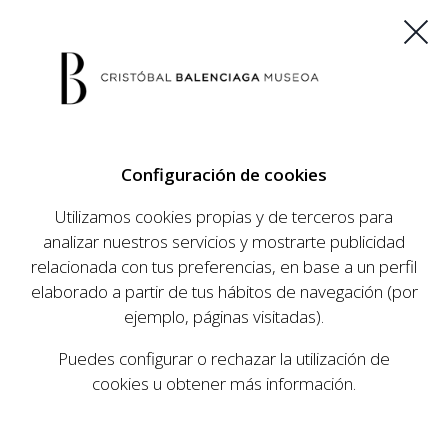
ES
EU
FR
EN
Configuración de cookies
COMPRAR ENTRADAS
Utilizamos cookies propias y de terceros para
analizar nuestros servicios y mostrarte publicidad
relacionada con tus preferencias, en base a un perfil
AGENDA
elaborado a partir de tus hábitos de navegación (por
AGENDA
ejemplo, páginas visitadas).
El Museo Cristóbal Balenciaga tiene como
Puedes configurar o rechazar la utilización de
objetivo dar a conocer la vida y obra del
cookies u obtener más información.
prestigioso modista, su relevancia en la historia
de la moda, y la contemporaneidad de su