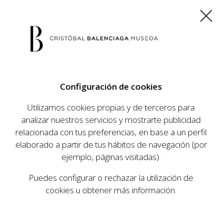
ES
EU
FR
EN
Configuración de cookies
COMPRAR ENTRADAS
Utilizamos cookies propias y de terceros para
analizar nuestros servicios y mostrarte publicidad
relacionada con tus preferencias, en base a un perfil
AGENDA
elaborado a partir de tus hábitos de navegación (por
AGENDA
ejemplo, páginas visitadas).
El Museo Cristóbal Balenciaga tiene como
Puedes configurar o rechazar la utilización de
objetivo dar a conocer la vida y obra del
cookies u obtener más información.
prestigioso modista, su relevancia en la historia
de la moda, y la contemporaneidad de su