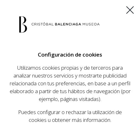
ES
EU
FR
EN
Configuración de cookies
COMPRAR ENTRADAS
Utilizamos cookies propias y de terceros para
analizar nuestros servicios y mostrarte publicidad
relacionada con tus preferencias, en base a un perfil
AGENDA
elaborado a partir de tus hábitos de navegación (por
AGENDA
ejemplo, páginas visitadas).
El Museo Cristóbal Balenciaga tiene como
Puedes configurar o rechazar la utilización de
objetivo dar a conocer la vida y obra del
cookies u obtener más información.
prestigioso modista, su relevancia en la historia
de la moda, y la contemporaneidad de su