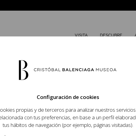
VISITA
DESCUBRE
MAYO
202
Configuración de cookies
L
M
ookies propias y de terceros para analizar nuestros servicio
 objetivo dar a
elacionada con tus preferencias, en base a un perfil elaborad
dista, su relevancia
tus hábitos de navegación (por ejemplo, páginas visitadas).
raneidad de su legado.