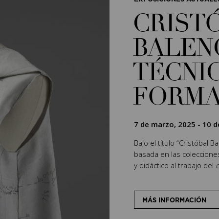
CRIST
BALEN
TÉCNIC
FORM
7 de marzo, 2025
-
10 d
Bajo el título “Cristóbal 
basada en las coleccion
y didáctico al trabajo del
c
MÁS INFORMACIÓN