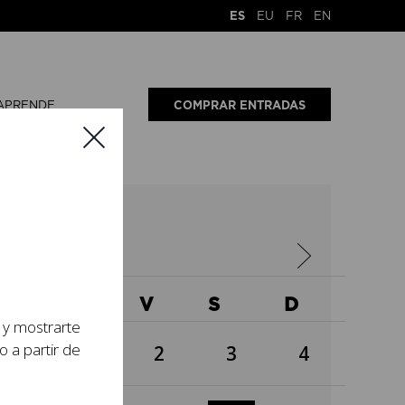
ES
EU
FR
EN
APRENDE
COMPRAR ENTRADAS
5
X
J
V
S
D
s y mostrarte
o a partir de
1
2
3
4