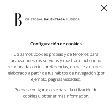
ES
EU
FR
EN
Configuración de cookies
COMPRAR ENTRADAS
Utilizamos cookies propias y de terceros para
analizar nuestros servicios y mostrarte publicidad
relacionada con tus preferencias, en base a un perfil
AGENDA
elaborado a partir de tus hábitos de navegación (por
AGENDA
ejemplo, páginas visitadas).
El Museo Cristóbal Balenciaga tiene como
Puedes configurar o rechazar la utilización de
objetivo dar a conocer la vida y obra del
cookies u obtener más información.
prestigioso modista, su relevancia en la historia
de la moda, y la contemporaneidad de su