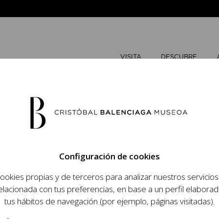
VISITA
DESCUBRE
FEBRERO
Configuración de cookies
L
M
ookies propias y de terceros para analizar nuestros servicio
 objetivo dar a
elacionada con tus preferencias, en base a un perfil elaborad
dista, su relevancia
tus hábitos de navegación (por ejemplo, páginas visitadas).
raneidad de su legado.