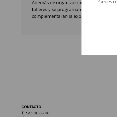
Puedes con
Además de organizar exposiciones, se rea
talleres y se programan actividades de o
complementarán la experiencia de las per
CONTACTO
T.
943 00 88 40