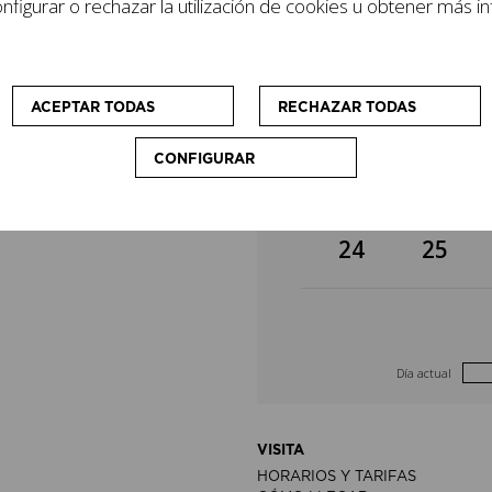
figurar o rechazar la utilización de cookies u obtener más i
lizan cursos y
3
4
cio que
sonas visitantes.
10
11
ACEPTAR TODAS
RECHAZAR TODAS
CONFIGURAR
17
18
24
25
Día actual
VISITA
HORARIOS Y TARIFAS