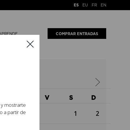
ES
EU
FR
EN
APRENDE
COMPRAR ENTRADAS
2025
X
J
V
S
D
s y mostrarte
o a partir de
1
2