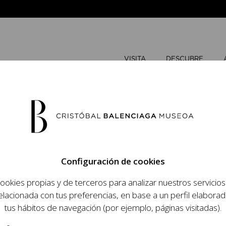
VISITA
DESCUBRE
MAYO
202
Configuración de cookies
L
M
ookies propias y de terceros para analizar nuestros servicio
 objetivo dar a
elacionada con tus preferencias, en base a un perfil elaborad
1
2
dista, su relevancia
tus hábitos de navegación (por ejemplo, páginas visitadas).
raneidad de su legado.