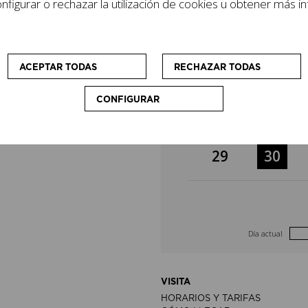
figurar o rechazar la utilización de cookies u obtener más i
lizan cursos y
8
9
cio que
sonas visitantes.
15
16
ACEPTAR TODAS
RECHAZAR TODAS
CONFIGURAR
22
23
29
30
Día actual
VISITA
HORARIOS Y TARIFAS