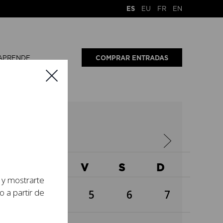
ES
EU
FR
EN
APRENDE
COMPRAR ENTRADAS
3
X
J
V
S
D
s y mostrarte
o a partir de
3
4
5
6
7