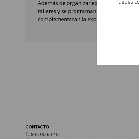
Puedes con
Además de organizar exposiciones, se rea
talleres y se programan actividades de o
complementarán la experiencia de las per
CONTACTO
T.
943 00 88 40